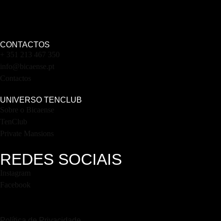
CONTACTOS
+ 351 213 467 350
info@bicaense.pt
Contactos
UNIVERSO TENCLUB
Sobre o Bicaense
TenClub
Private Mansions
REDES SOCIAIS
Instagram
Facebook
Política de Privacidade